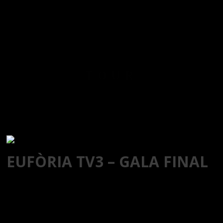
TOUR
EUFÒRIA TV3 – GALA FINAL
17 junio 2022
22:00
Ver vídeo de la
Barcelona, Sant Joan
actuación
Despí