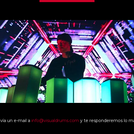
nvía un e-mail a
info@visualdrums.com
y te responderemos lo má