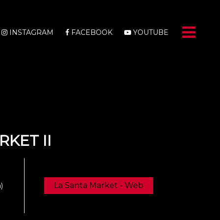
INSTAGRAM
FACEBOOK
YOUTUBE
KET II
La Santa Market - Web
)