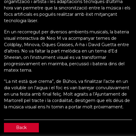
organització i artista i les adaptacions tècniques d’última
hora van permetre que la sincronització entre la música i els
focs artificials es pogués realitzar amb èxit mitjançant
tecnologia làser.
En un recorregut per diversos ambients musicals, la bateria
visual interactiva de Neo M va acompanyar temes de
Coldplay, Minova, Oques Grasses, A-ha i David Guetta entre
d’altres. No va faltar la part melòdica en un tema d’Ed
Sheeran, on l’instrument visual es va transformar
progressivament en marimba, percussió i bateria dins del
mateix tema.
“La nit està que crema”, de Búhos, va finalitzar l’acte en un
dia voluble on l’aigua i el foc es van barrejar convulsivament
en una festa amb final feliç. Molt agraïts a l’Ajuntament de
Martorell pel tracte i la cordialitat, desitgem que els déus de
la música visual ens hi tornin a portar molt pròximament.
Back